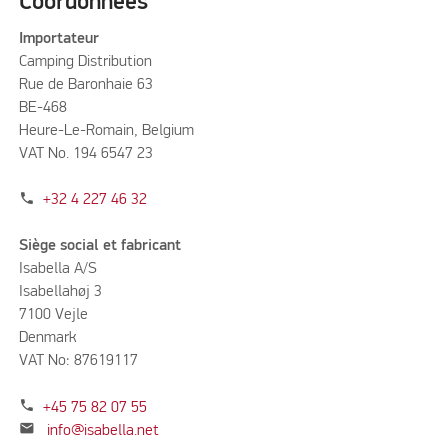
Coordonnées
Importateur
Camping Distribution
Rue de Baronhaie 63
BE-468
Heure-Le-Romain, Belgium
VAT No. 194 6547 23
phone
+32 4 227 46 32
Siège social et fabricant
Isabella A/S
Isabellahøj 3
7100 Vejle
Denmark
VAT No: 87619117
phone
+45 75 82 07 55
mail
info@isabella.net