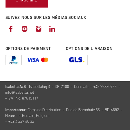
S'INSCRIRE
SUIVEZ-NOUS SUR LES MÉDIAS SOCIAUX
OPTIONS DE PAIEMENT
OPTIONS DE LIVRAISON
Isabella A/S
- Isabellahøj 3 - DK-7100 - Denmark - +45 75820755 -
info@isabella.net
- VAT No. 87619117
Importateur:
Camping Distribution - Rue de Baronhaie 63 - BE-4682 -
Heure-Le-Romain, Belgium
- +32 4 227 46 32