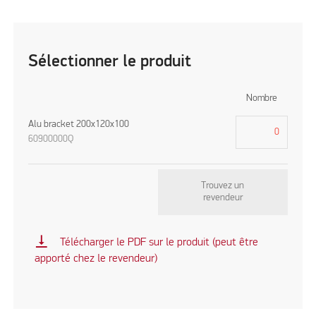
Sélectionner le produit
Nombre
Alu bracket 200x120x100
60900000Q
Trouvez un
revendeur
vertical_align_bottom
Télécharger le PDF sur le produit (peut être
apporté chez le revendeur)