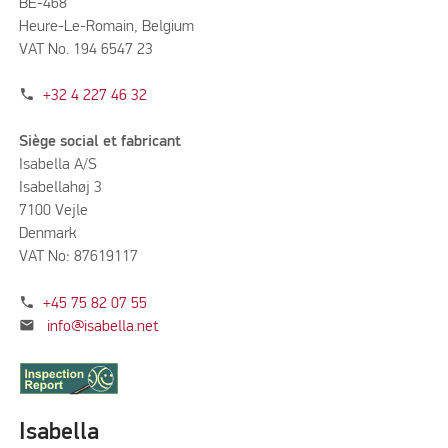
BE-468
Heure-Le-Romain, Belgium
VAT No. 194 6547 23
phone
+32 4 227 46 32
Siège social et fabricant
Isabella A/S
Isabellahøj 3
7100 Vejle
Denmark
VAT No: 87619117
phone
+45 75 82 07 55
mail
info@isabella.net
Isabella