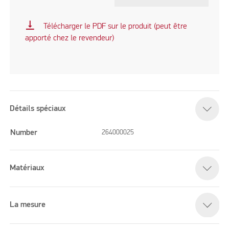
vertical_align_bottom
Télécharger le PDF sur le produit (peut être
apporté chez le revendeur)
Détails spéciaux
Number
264000025
Matériaux
La mesure