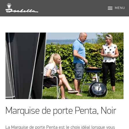
menu
MENU
Marquise de porte Penta, Noir
La Marquise de porte Penta est le choix idéal lorsque vous