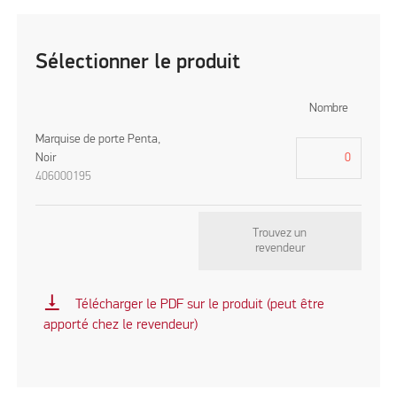
Sélectionner le produit
Nombre
Marquise de porte Penta,
Noir
406000195
Trouvez un
revendeur
vertical_align_bottom
Télécharger le PDF sur le produit (peut être
apporté chez le revendeur)