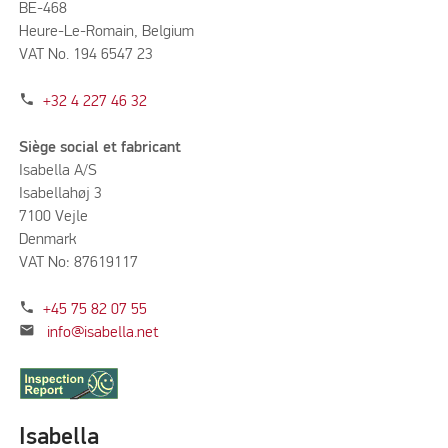
BE-468
Heure-Le-Romain, Belgium
VAT No. 194 6547 23
phone
+32 4 227 46 32
Siège social et fabricant
Isabella A/S
Isabellahøj 3
7100 Vejle
Denmark
VAT No: 87619117
phone
+45 75 82 07 55
mail
info@isabella.net
Isabella