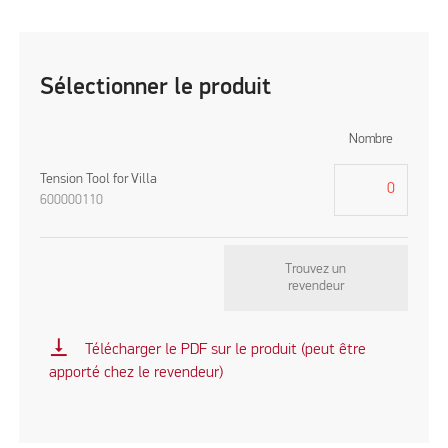
Sélectionner le produit
Nombre
Tension Tool for Villa
600000110
Trouvez un
revendeur
vertical_align_bottom
Télécharger le PDF sur le produit (peut être
apporté chez le revendeur)