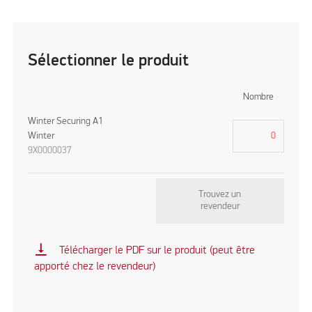
Sélectionner le produit
Nombre
Winter Securing A1
Winter
9X0000037
Trouvez un
revendeur
vertical_align_bottom
Télécharger le PDF sur le produit (peut être
apporté chez le revendeur)