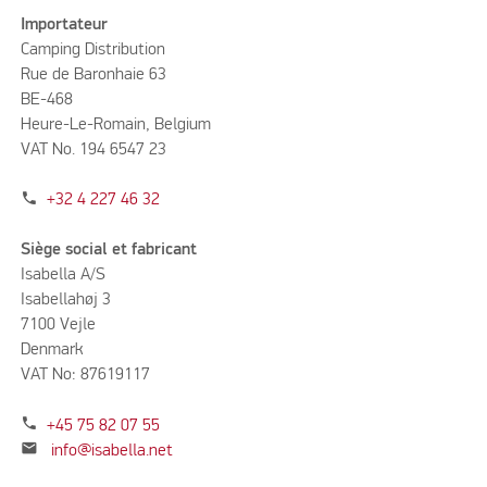
Importateur
Camping Distribution
Rue de Baronhaie 63
BE-468
Heure-Le-Romain, Belgium
VAT No. 194 6547 23
phone
+32 4 227 46 32
Siège social et fabricant
Isabella A/S
Isabellahøj 3
7100 Vejle
Denmark
VAT No: 87619117
phone
+45 75 82 07 55
mail
info@isabella.net