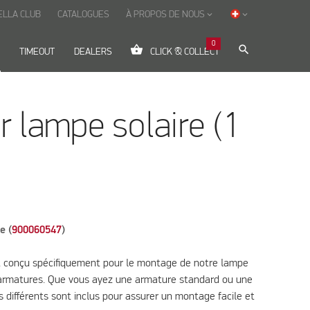
ELLA CLUB
CATALOGUES
À PROPOS DE NOUS
keyboard_arrow_down
keyboard_arrow_down
0
shopping_basket
search
TIMEOUT
DEALERS
CLICK & COLLECT
r lampe solaire (1
e (
900060547
)
t conçu spécifiquement pour le montage de notre lampe
d'armatures. Que vous ayez une armature standard ou une
différents sont inclus pour assurer un montage facile et