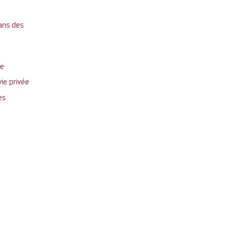
ans des
te
vie privée
es