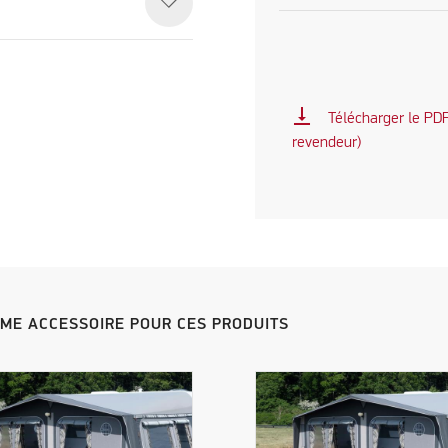
vertical_align_bottom
Télécharger le PDF 
revendeur)
MME ACCESSOIRE POUR CES PRODUITS