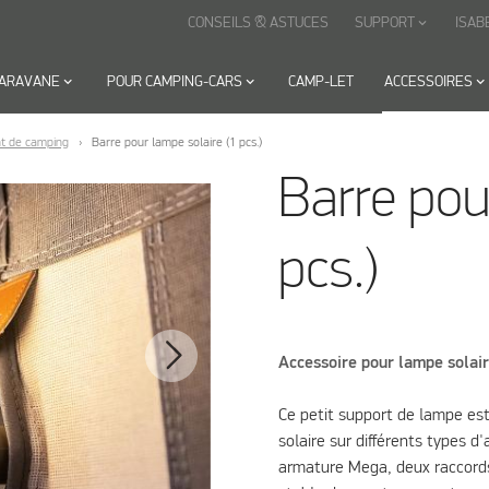
CONSEILS & ASTUCES
SUPPORT
ISAB
keyboard_arrow_down
CARAVANE
keyboard_arrow_down
POUR CAMPING-CARS
keyboard_arrow_down
CAMP-LET
ACCESSOIRES
keyboard_arrow_down
t de camping
Barre pour lampe solaire (1 pcs.)
Barre pou
pcs.)
Accessoire pour lampe solair
Ce petit support de lampe es
solaire sur différents types 
armature Mega, deux raccords 