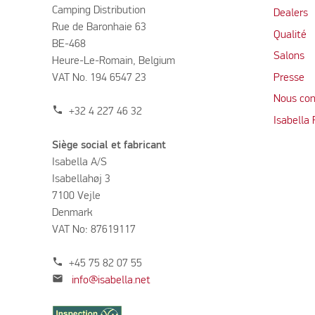
Camping Distribution
Dealers
Rue de Baronhaie 63
Qualité
BE-468
Salons
Heure-Le-Romain, Belgium
VAT No. 194 6547 23
Presse
Nous con
phone
+32 4 227 46 32
Isabella
Siège social et fabricant
Isabella A/S
Isabellahøj 3
7100 Vejle
Denmark
VAT No: 87619117
phone
+45 75 82 07 55
mail
info@isabella.net