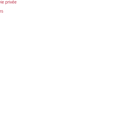
vie privée
es