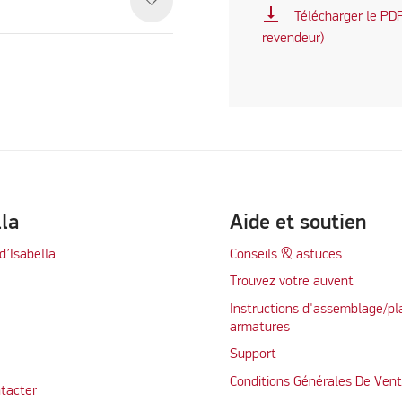
vertical_align_bottom
Télécharger le PDF 
revendeur)
lla
Aide et soutien
d’Isabella
Conseils & astuces
Trouvez votre auvent
Instructions d'assemblage/pl
armatures
Support
Conditions Générales De Ven
tacter