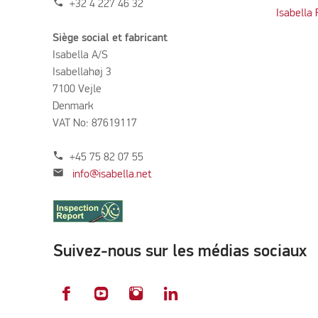
phone
+32 4 227 46 32
Isabella
Siège social et fabricant
Isabella A/S
Isabellahøj 3
7100 Vejle
Denmark
VAT No: 87619117
phone
+45 75 82 07 55
mail
info@isabella.net
Suivez-nous sur les médias sociaux