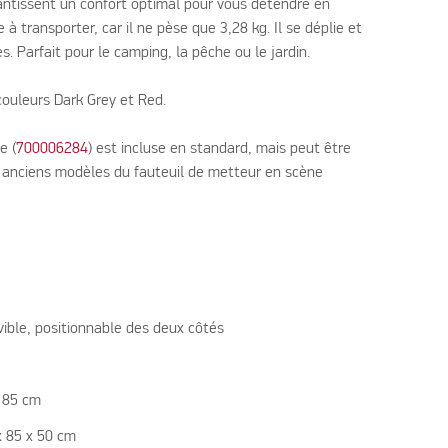
antissent un confort optimal pour vous détendre en
le à transporter, car il ne pèse que 3,28 kg. Il se déplie et
. Parfait pour le camping, la pêche ou le jardin.
couleurs Dark Grey et Red.
e (
700006284
) est incluse en standard, mais peut être
anciens modèles du fauteuil de metteur en scène
vible, positionnable des deux côtés
x 85 cm
 x 85 x 50 cm