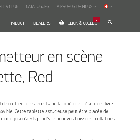
ELLA CLUB
CATALOGUES
À PROPOS DE NOUS
keyboard_arrow_down
keyboard_arrow_down
0
shopping_basket
search
TIMEOUT
DEALERS
CLICK & COLLECT
metteur en scène
ette, Red
 de metteur en scène Isabella amélioré, désormais livré
ovible. Cette tablette astucieuse peut être placée de
pporte jusqu’à 5 kg – idéale pour vos boissons, collations