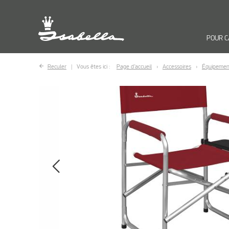
POUR 
Reculer
Vous êtes ici :
Page d’accueil
Accessoires
Équipemen