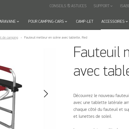
CONSEILS & ASTUCES
SUPPORT
ISAB
keyboard_arrow_down
CARAVANE
keyboard_arrow_down
POUR CAMPING-CARS
keyboard_arrow_down
CAMP-LET
ACCESSOIRES
keyboard_arrow_down
t de camping
Fauteuil metteur en scène avec tablette, Red
Fauteuil 
avec tabl
Découvrez le nouveau fauteuil
avec une tablette latérale am
chaque côté du fauteuil et su
et lunettes de soleil.