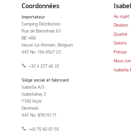
Coordonnées
Isabe
Au sujet 
Importateur
Camping Distribution
Dealers
Rue de Baronhaie 63
Qualité
BE-468
Salons
Heure-Le-Romain, Belgium
VAT No. 194 6547 23
Presse
Nous con
phone
+32 4 227 46 32
Isabella
Siège social et fabricant
Isabella A/S
Isabellahøj 3
7100 Vejle
Denmark
VAT No: 87619117
phone
+45 75 82 07 55