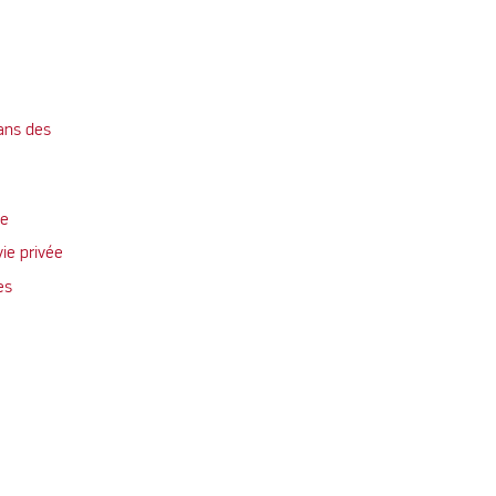
ans des
te
vie privée
es