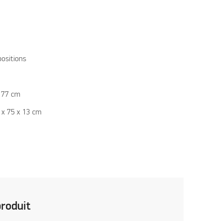
positions
x 77 cm
5 x 75 x 13 cm
produit