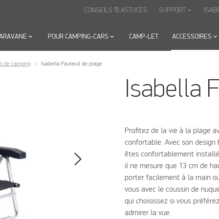
CONSEILS & ASTUCES
SUPPORT
ISAB
keyboard_arrow_down
CARAVANE
keyboard_arrow_down
POUR CAMPING-CARS
keyboard_arrow_down
CAMP-LET
ACCESSOIRES
keyboard_arrow_down
t de camping
Isabella Fauteuil de plage
Isabella 
Profitez de la vie à la plage a
confortable. Avec son design b
êtes confortablement installé,
il ne mesure que 13 cm de hau
porter facilement à la main ou
vous avec le coussin de nuque 
qui choisissez si vous préfér
admirer la vue.