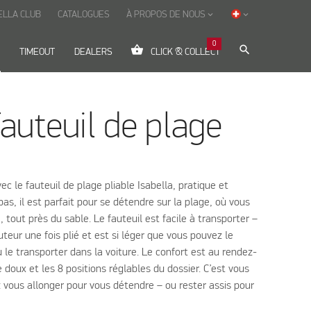
ELLA CLUB
CATALOGUES
À PROPOS DE NOUS
keyboard_arrow_down
keyboard_arrow_down
0
shopping_basket
search
TIMEOUT
DEALERS
CLICK & COLLECT
Fauteuil de plage
vec le fauteuil de plage pliable Isabella, pratique et
as, il est parfait pour se détendre sur la plage, où vous
 tout près du sable. Le fauteuil est facile à transporter –
teur une fois plié et est si léger que vous pouvez le
 le transporter dans la voiture. Le confort est au rendez-
doux et les 8 positions réglables du dossier. C’est vous
ez vous allonger pour vous détendre – ou rester assis pour