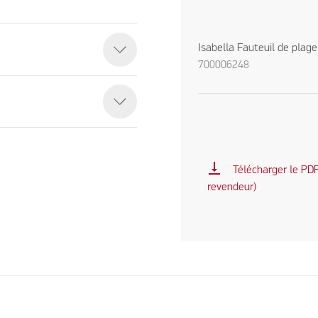
Isabella Fauteuil de plage
700006248
vertical_align_bottom
Télécharger le PDF 
revendeur)