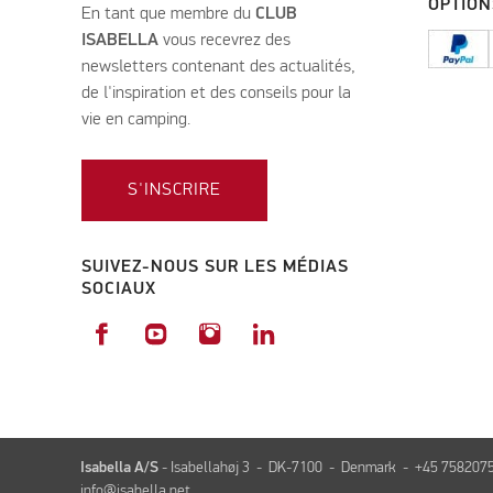
OPTION
En tant que membre du
CLUB
ISABELLA
vous recevrez des
newsletters contenant des actualités,
de l'inspiration et des conseils pour la
vie en camping.
S'INSCRIRE
SUIVEZ-NOUS SUR LES MÉDIAS
SOCIAUX
Isabella A/S
- Isabellahøj 3 - DK-7100 - Denmark - +45 758207
info@isabella.net