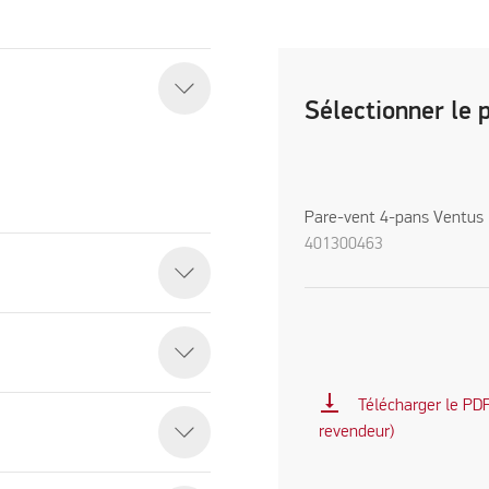
Sélectionner le 
Pare-vent 4-pans Ventus
401300463
vertical_align_bottom
Télécharger le PDF 
revendeur)