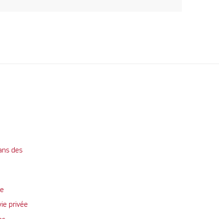
ans des
te
vie privée