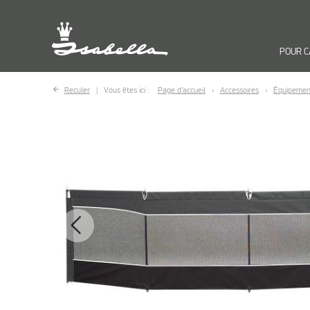
POUR 
Reculer
Vous êtes ici :
Page d’accueil
Accessoires
Équipemen