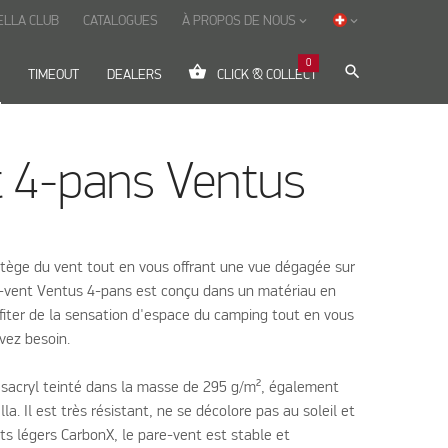
ELLA CLUB
CATALOGUES
À PROPOS DE NOUS
keyboard_arrow_down
keyboard_arrow_down
0
shopping_basket
search
TIMEOUT
DEALERS
CLICK & COLLECT
t 4-pans Ventus
tège du vent tout en vous offrant une vue dégagée sur
-vent Ventus 4-pans est conçu dans un matériau en
fiter de la sensation d'espace du camping tout en vous
vez besoin.
 Isacryl teinté dans la masse de 295 g/m², également
la. Il est très résistant, ne se décolore pas au soleil et
ets légers CarbonX, le pare-vent est stable et