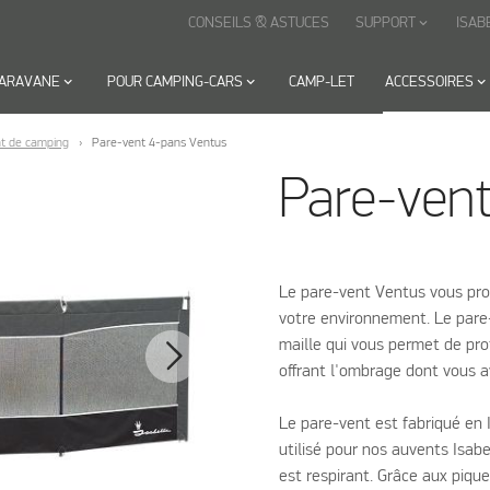
CONSEILS & ASTUCES
SUPPORT
ISAB
keyboard_arrow_down
CARAVANE
keyboard_arrow_down
POUR CAMPING-CARS
keyboard_arrow_down
CAMP-LET
ACCESSOIRES
keyboard_arrow_down
t de camping
Pare-vent 4-pans Ventus
Pare-ven
Le pare-vent Ventus vous pro
votre environnement. Le pare
maille qui vous permet de pro
offrant l'ombrage dont vous a
Le pare-vent est fabriqué en
utilisé pour nos auvents Isabel
est respirant. Grâce aux piqu