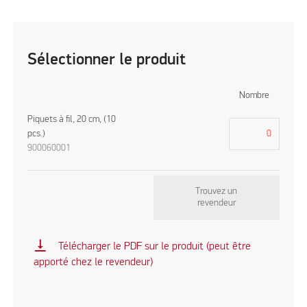
Sélectionner le produit
Nombre
Piquets à fil, 20 cm, (10
pcs.)
900060001
Trouvez un
revendeur
vertical_align_bottom
Télécharger le PDF sur le produit (peut être
apporté chez le revendeur)