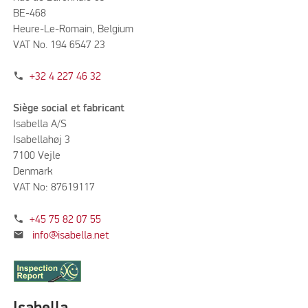
BE-468
Heure-Le-Romain, Belgium
VAT No. 194 6547 23
phone
+32 4 227 46 32
Siège social et fabricant
Isabella A/S
Isabellahøj 3
7100 Vejle
Denmark
VAT No: 87619117
phone
+45 75 82 07 55
mail
info@isabella.net