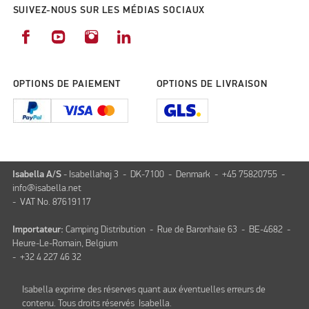
SUIVEZ-NOUS SUR LES MÉDIAS SOCIAUX
OPTIONS DE PAIEMENT
OPTIONS DE LIVRAISON
Isabella A/S
- Isabellahøj 3 - DK-7100 - Denmark - +45 75820755 -
info@isabella.net
- VAT No. 87619117
Importateur:
Camping Distribution - Rue de Baronhaie 63 - BE-4682 -
Heure-Le-Romain, Belgium
- +32 4 227 46 32
Isabella exprime des réserves quant aux éventuelles erreurs de
contenu. Tous droits réservés Isabella.