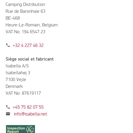
Camping Distribution
Rue de Baronhaie 63
BE-468
Heure-Le-Romain, Belgium
VAT No. 194 6547 23
phone
+32 4 227 46 32
Siège social et fabricant
Isabella A/S
Isabellahøj 3
7100 Vejle
Denmark
VAT No: 87619117
phone
+45 75 82 07 55
mail
info@isabella.net