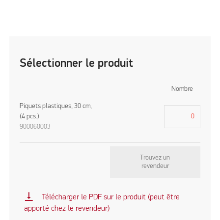
Sélectionner le produit
Nombre
Piquets plastiques, 30 cm,
(4 pcs.)
900060003
Trouvez un
revendeur
vertical_align_bottom
Télécharger le PDF sur le produit (peut être
apporté chez le revendeur)