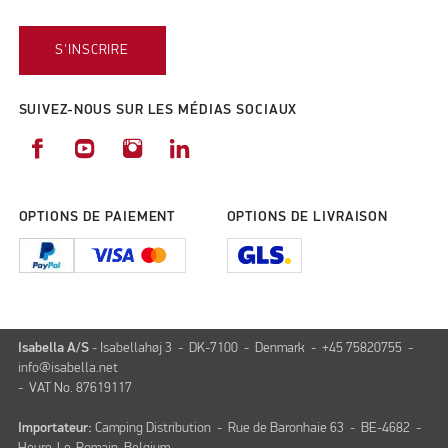
S'INSCRIRE
SUIVEZ-NOUS SUR LES MÉDIAS SOCIAUX
OPTIONS DE PAIEMENT
OPTIONS DE LIVRAISON
Isabella A/S
- Isabellahøj 3 - DK-7100 - Denmark - +45 75820755 -
info@isabella.net
- VAT No. 87619117
Importateur:
Camping Distribution - Rue de Baronhaie 63 - BE-4682 -
Heure-Le-Romain, Belgium