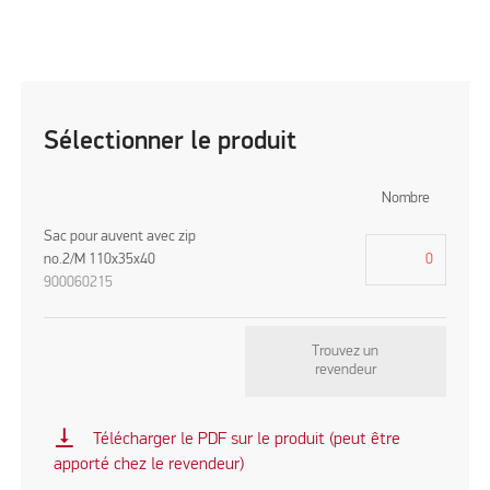
Sélectionner le produit
Nombre
Sac pour auvent avec zip
no.2/M 110x35x40
900060215
Trouvez un
revendeur
vertical_align_bottom
Télécharger le PDF sur le produit (peut être
apporté chez le revendeur)