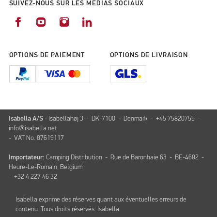
SUIVEZ-NOUS SUR LES MÉDIAS SOCIAUX
OPTIONS DE PAIEMENT
OPTIONS DE LIVRAISON
Isabella A/S
- Isabellahøj 3 - DK-7100 - Denmark - +45 75820755 -
info@isabella.net
- VAT No. 87619117
Importateur:
Camping Distribution - Rue de Baronhaie 63 - BE-4682 -
Heure-Le-Romain, Belgium
- +32 4 227 46 32
Isabella exprime des réserves quant aux éventuelles erreurs de
contenu. Tous droits réservés Isabella.