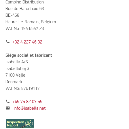
Camping Distribution
Rue de Baronhaie 63
BE-468
Heure-Le-Romain, Belgium
VAT No. 194 6547 23
phone
+32 4 227 46 32
Siège social et fabricant
Isabella A/S
Isabellahøj 3
7100 Vejle
Denmark
VAT No: 87619117
phone
+45 75 82 07 55
mail
info@isabella.net