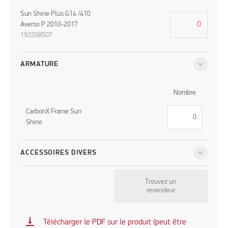
Sun Shine Plus G14 /410
Averso P 2010-2017
192208507
ARMATURE
Nombre
CarbonX Frame Sun
Shine
ACCESSOIRES DIVERS
Trouvez un
revendeur
vertical_align_bottom
Télécharger le PDF sur le produit (peut être