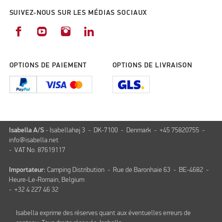
SUIVEZ-NOUS SUR LES MÉDIAS SOCIAUX
OPTIONS DE PAIEMENT
OPTIONS DE LIVRAISON
Isabella A/S
- Isabellahøj 3 - DK-7100 - Denmark - +45 75820755 -
info@isabella.net
- VAT No. 87619117
Importateur:
Camping Distribution - Rue de Baronhaie 63 - BE-4682 -
Heure-Le-Romain, Belgium
- +32 4 227 46 32
Isabella exprime des réserves quant aux éventuelles erreurs de