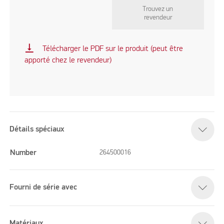
Trouvez un
revendeur
vertical_align_bottom
Télécharger le PDF sur le produit (peut être
apporté chez le revendeur)
Détails spéciaux
Number
264500016
Fourni de série avec
Matériaux