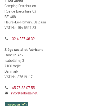
Importateur
Camping Distribution
Rue de Baronhaie 63
BE-468
Heure-Le-Romain, Belgium
VAT No. 194 6547 23
phone
+32 4 227 46 32
Siège social et fabricant
Isabella A/S
Isabellahøj 3
7100 Vejle
Denmark
VAT No: 87619117
phone
+45 75 82 07 55
mail
info@isabella.net