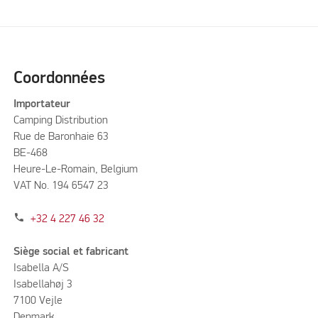
Please accept marketing cookies to watch this video
Coordonnées
Importateur
Camping Distribution
Rue de Baronhaie 63
BE-468
Heure-Le-Romain, Belgium
VAT No. 194 6547 23
phone
+32 4 227 46 32
Siège social et fabricant
Isabella A/S
Isabellahøj 3
7100 Vejle
Denmark