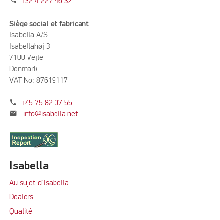
phone
+32 4 227 46 32
Siège social et fabricant
Isabella A/S
Isabellahøj 3
7100 Vejle
Denmark
VAT No: 87619117
phone
+45 75 82 07 55
mail
info@isabella.net
Isabella
Au sujet d’Isabella
Dealers
Qualité