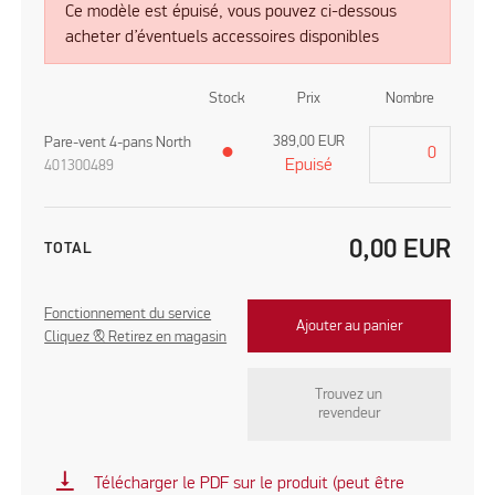
Ce modèle est épuisé, vous pouvez ci-dessous
acheter d’éventuels accessoires disponibles
Stock
Prix
Nombre
389,00
EUR
Pare-vent 4-pans North
●
Epuisé
401300489
0,00
EUR
TOTAL
Fonctionnement du service
Ajouter au panier
Cliquez & Retirez en magasin
Trouvez un
revendeur
vertical_align_bottom
Télécharger le PDF sur le produit (peut être