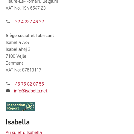
Heure-Le-Romain, Belgium
VAT No. 194 6547 23
phone
+32 4 227 46 32
Siège social et fabricant
Isabella A/S
Isabellahøj 3
7100 Vejle
Denmark
VAT No: 87619117
phone
+45 75 82 07 55
mail
info@isabella.net
Isabella
Au sujet d’Isabella