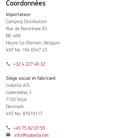
Coordonnées
Importateur
Camping Distribution
Rue de Baronhaie 63
BE-468
Heure-Le-Romain, Belgium
VAT No. 194 6547 23
phone
+32 4 227 46 32
Siège social et fabricant
Isabella A/S
Isabellahøj 3
7100 Vejle
Denmark
VAT No: 87619117
phone
+45 75 82 07 55
mail
info@isabella.net