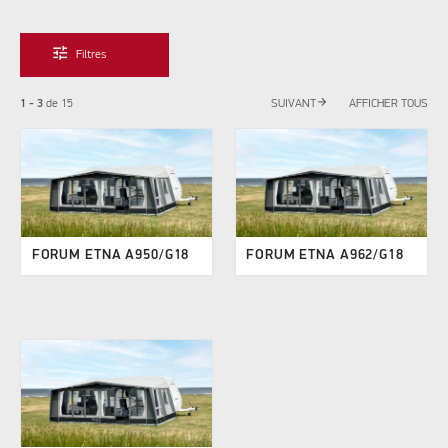
tune
Filtres
arrow_forward
1 - 3
de
15
SUIVANT
AFFICHER TOUS
FORUM ETNA A950/G18
FORUM ETNA A962/G18