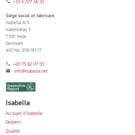
phone
+32 4 227 46 32
Siège social et fabricant
Isabella A/S
Isabellahøj 3
7100 Vejle
Denmark
VAT No: 87619117
phone
+45 75 82 07 55
mail
info@isabella.net
Isabella
Au sujet d’Isabella
Dealers
Qualité