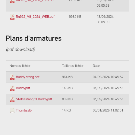
2253 KB
13/09/2024
R4922_V6_WEB_2023.pdf
08:05:39
9984 KB
13/09/2024
R4922_V8_2024_WEB.pdf
08:05:39
Plans d'armatures
(pdf download)
Nom du fichier
Taille du fichier
Date
964 KB
04/09/2024 10:45:54
Buddy stang.pdf
146 KB
04/09/2024 10:45:53
Buddy.pdf
839 KB
04/09/2024 10:45:54
Støttestang til Buddy.pdf
14 KB
06/01/2026 11:02:51
Thumbs.db