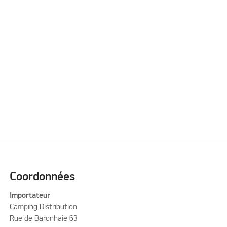
Please accept
Please accept
marketing cookies to
marketing cookies to
watch this video
watch this video
Coordonnées
Importateur
Camping Distribution
Rue de Baronhaie 63