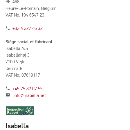
BE-468
Heure-Le-Romain, Belgium
VAT No. 194 6547 23
phone
+32 4 227 46 32
Siège social et fabricant
Isabella A/S
Isabellahøj 3
7100 Vejle
Denmark
VAT No: 87619117
phone
+45 75 82 07 55
mail
info@isabella.net
Isabella