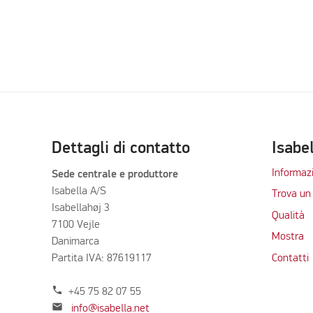
Dettagli di contatto
Isabe
Informazi
Sede centrale e produttore
Isabella A/S
Trova un 
Isabellahøj 3
Qualità
7100 Vejle
Mostra
Danimarca
Partita IVA: 87619117
Contatti
phone
+45 75 82 07 55
mail
info@isabella.net