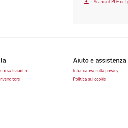
vertical_align_bottom
Scarica il PDF del
lla
Aiuto e assistenza
oni su Isabella
Informativa sulla privacy
rivenditore
Politica sui cookie