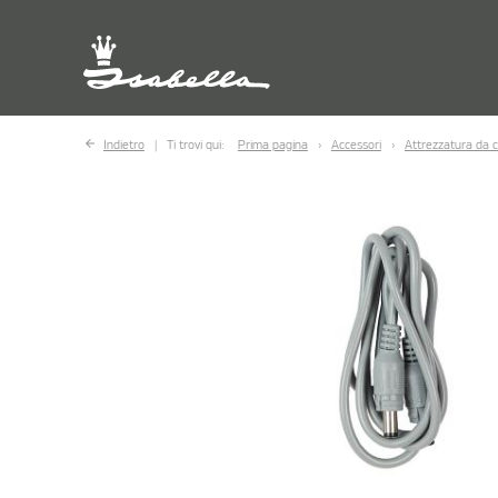
Indietro
Ti trovi qui:
Prima pagina
Accessori
Attrezzatura da 