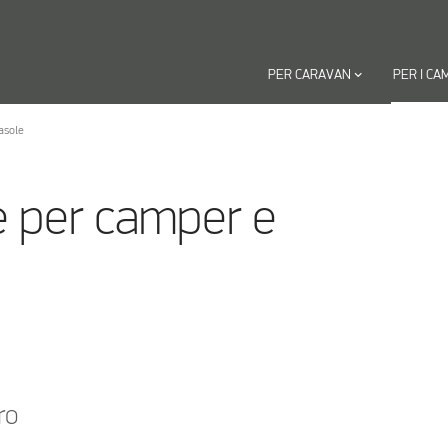
PER CARAVAN
keyboard_arrow_down
PER I CA
asole
e per camper e
ro