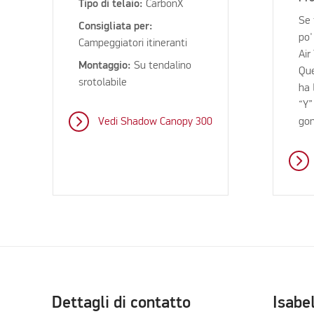
Tipo di telaio:
CarbonX
Se 
Consigliata per:
po'
Campeggiatori itineranti
Air
Montaggio:
Su tendalino
Que
srotolabile
ha 
“Y”
Vedi Shadow Canopy 300
gon
Dettagli di contatto
Isabe