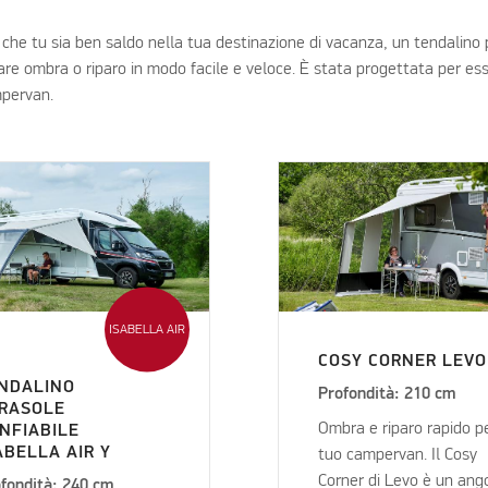
 che tu sia ben saldo nella tua destinazione di vacanza, un tendalino
are ombra o riparo in modo facile e veloce. È stata progettata per es
mpervan.
ISABELLA AIR
COSY CORNER LEVO
NDALINO
Profondità: 210 cm
RASOLE
Ombra e riparo rapido pe
NFIABILE
ABELLA AIR Y
tuo campervan. Il Cosy
Corner di Levo è un ang
fondità: 240 cm