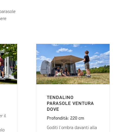
 parasole
sere
TENDALINO
PARASOLE VENTURA
DOVE
r il
Profondità: 220 cm
Goditi l'ombra davanti alla
olo