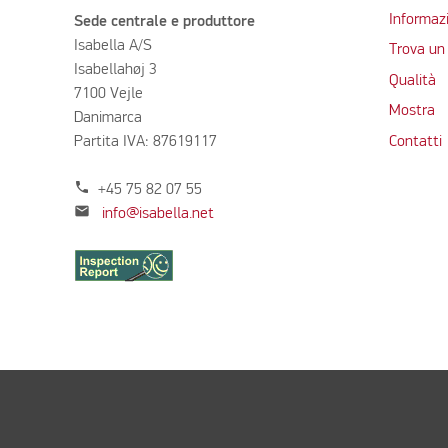
Informazi
Sede centrale e produttore
Isabella A/S
Trova un 
Isabellahøj 3
Qualità
7100 Vejle
Mostra
Danimarca
Partita IVA: 87619117
Contatti
phone
+45 75 82 07 55
mail
info@isabella.net