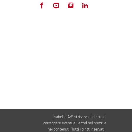
Isabella A/S si riserva il diritto di
correggere eventuali errori nei prezzi e
nei contenuti. Tutti i diritti riservati.