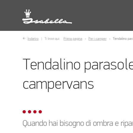
Indietro
Ti trovi qui:
Prima pagina
Per i camper
Tendalino par
Tendalino parasol
campervans
Quando hai bisogno di ombra e ripa