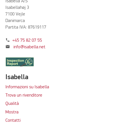
Isabella A/S
Isabellahøj 3
7100 Vejle
Danimarca
Partita IVA: 87619117
phone
+45 75 82 07 55
mail
info@isabella.net
Isabella
Informazioni su Isabella
Trova un rivenditore
Qualità
Mostra
Contatti