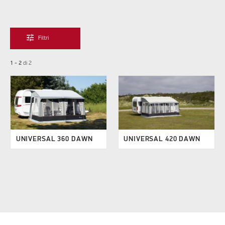
tune
Filtri
1 - 2
di
2
UNIVERSAL 360 DAWN
UNIVERSAL 420 DAWN