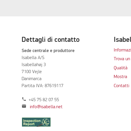
Dettagli di contatto
Isabe
Informazi
Sede centrale e produttore
Isabella A/S
Trova un 
Isabellahøj 3
Qualità
7100 Vejle
Mostra
Danimarca
Partita IVA: 87619117
Contatti
phone
+45 75 82 07 55
mail
info@isabella.net