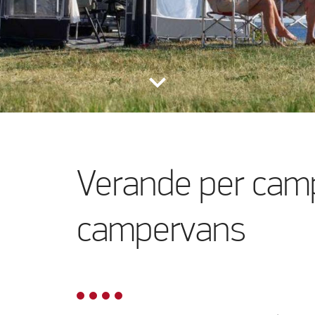
keyboard_arrow_down
Verande per cam
campervans