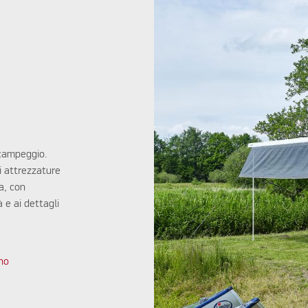
 campeggio.
i attrezzature
a, con
à e ai dettagli
gno