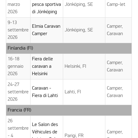
marzo
pesca sportiva
Jönköping, SE
Camp-let
2026
di Jönköping
9-13
Elmia Caravan
Camper,
settembre
Jönköping, SE
Camper
Caravan
2026
Finlandia (FI)
16-18
Fiera delle
Camper,
gennaio
caravan a
Helsinki, FI
Caravan
2026
Helsinki
24-27
Caravan -
Camper,
settembre
Lahti, FI
Fiera di Lahti
Caravan
2026
Francia (FR)
26
Le Salon des
settembre
Véhicules de
Camper,
- 4
Parigi, FR