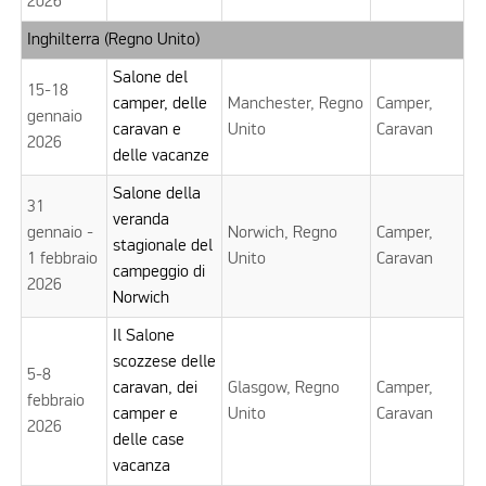
2026
Inghilterra (Regno Unito)
Salone del
15-18
camper, delle
Manchester, Regno
Camper,
gennaio
caravan e
Unito
Caravan
2026
delle vacanze
Salone della
31
veranda
gennaio -
Norwich, Regno
Camper,
stagionale del
1 febbraio
Unito
Caravan
campeggio di
2026
Norwich
Il Salone
scozzese delle
5-8
caravan, dei
Glasgow, Regno
Camper,
febbraio
camper e
Unito
Caravan
2026
delle case
vacanza