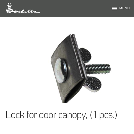
menu
MENU
Lock for door canopy, (1 pcs.)