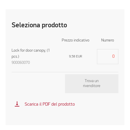
Seleziona prodotto
Prezzo indicativo
Numero
Lock for door canopy, (1
pcs.)
9,58
EUR
900060070
Trova un
rivenditore
vertical_align_bottom
Scarica il PDF del prodotto