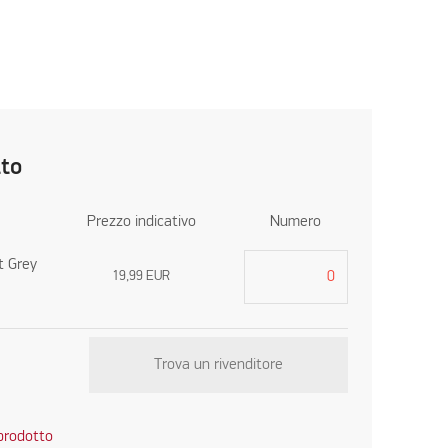
tto
Prezzo indicativo
Numero
t Grey
19,99
EUR
Trova un rivenditore
 prodotto