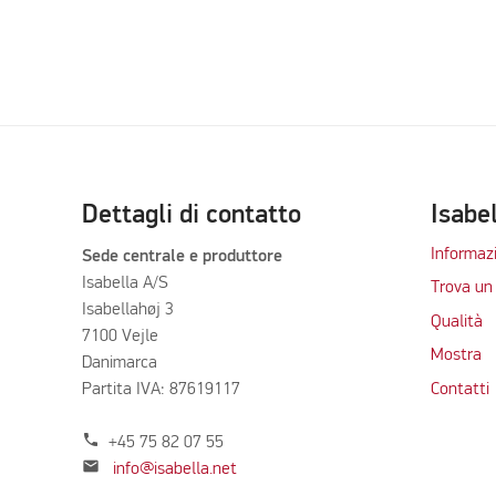
Dettagli di contatto
Isabe
Informazi
Sede centrale e produttore
Isabella A/S
Trova un 
Isabellahøj 3
Qualità
7100 Vejle
Mostra
Danimarca
Partita IVA: 87619117
Contatti
phone
+45 75 82 07 55
mail
info@isabella.net