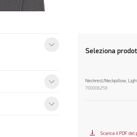
Seleziona prodo
Neckrest/Neckpillow, Ligh
700006259
vertical_align_bottom
Scarica il PDF del