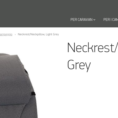
PER CARAVAN
keyboard_arrow_down
PER I CA
campeggio
Neckrest/Neckpillow, Light Grey
Neckrest/
Grey