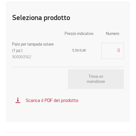
Seleziona prodotto
Prezzo indicativo
Numero
Palo per lampada solare
(1 pz.)
5,59
EUR
900060562
Trova un
rivenditore
vertical_align_bottom
Scarica il PDF del prodotto