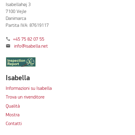
Isabellahøj 3
7100 Vejle
Danimarca
Partita IVA: 87619117
phone
+45 75 82 07 55
mail
info@isabella.net
Isabella
Informazioni su Isabella
Trova un rivenditore
Qualità
Mostra
Contatti