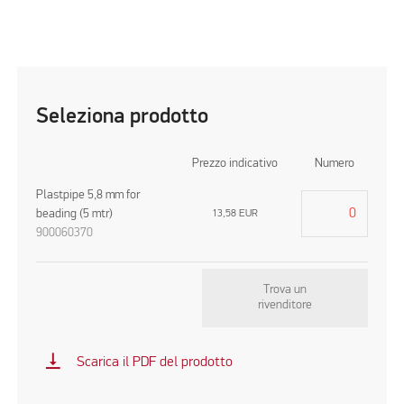
Seleziona prodotto
Prezzo indicativo
Numero
Plastpipe 5,8 mm for
beading (5 mtr)
13,58
EUR
900060370
Trova un
rivenditore
vertical_align_bottom
Scarica il PDF del prodotto