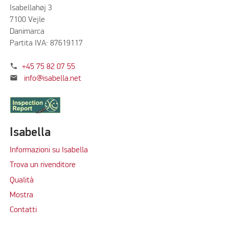
Isabellahøj 3
7100 Vejle
Danimarca
Partita IVA: 87619117
phone
+45 75 82 07 55
mail
info@isabella.net
Isabella
Informazioni su Isabella
Trova un rivenditore
Qualità
Mostra
Contatti