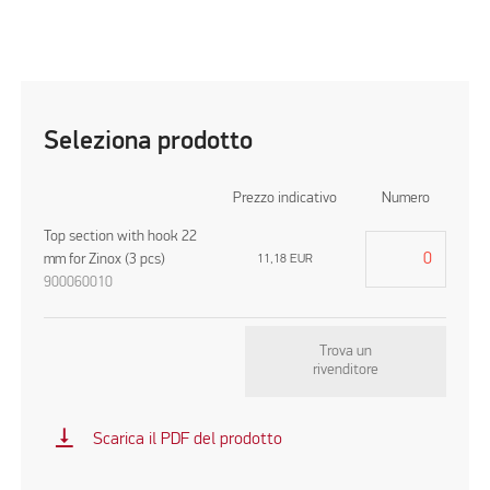
Seleziona prodotto
Prezzo indicativo
Numero
Top section with hook 22
mm for Zinox (3 pcs)
11,18
EUR
900060010
Trova un
rivenditore
vertical_align_bottom
Scarica il PDF del prodotto