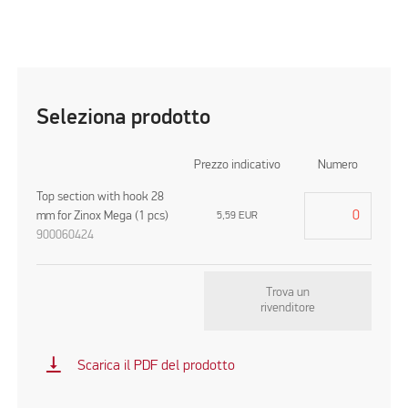
Seleziona prodotto
Prezzo indicativo
Numero
Top section with hook 28
mm for Zinox Mega (1 pcs)
5,59
EUR
900060424
Trova un
rivenditore
vertical_align_bottom
Scarica il PDF del prodotto