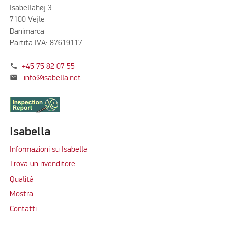
Isabellahøj 3
7100 Vejle
Danimarca
Partita IVA: 87619117
phone
+45 75 82 07 55
mail
info@isabella.net
Isabella
Informazioni su Isabella
Trova un rivenditore
Qualità
Mostra
Contatti