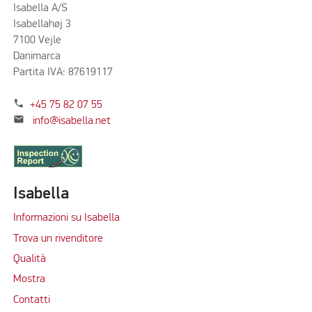
Isabella A/S
Isabellahøj 3
7100 Vejle
Danimarca
Partita IVA: 87619117
phone
+45 75 82 07 55
mail
info@isabella.net
Isabella
Informazioni su Isabella
Trova un rivenditore
Qualità
Mostra
Contatti