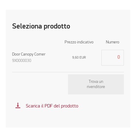
Seleziona prodotto
Prezzo indicativo
Numero
Door Canopy Corner
9,60
EUR
9X0000030
Trova un
rivenditore
vertical_align_bottom
Scarica il PDF del prodotto