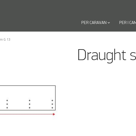
PER CARAVAN
keyboard_arrow_down
PER I CA
 m G 13
Draught s