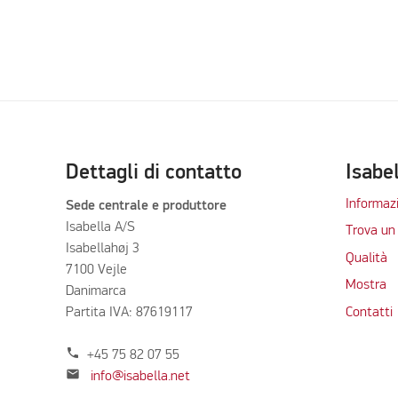
Dettagli di contatto
Isabe
Informazi
Sede centrale e produttore
Isabella A/S
Trova un 
Isabellahøj 3
Qualità
7100 Vejle
Mostra
Danimarca
Partita IVA: 87619117
Contatti
phone
+45 75 82 07 55
mail
info@isabella.net