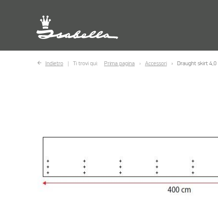
Indietro
Ti trovi qui:
Prima pagina
Accessori
Draught skirt 4,0