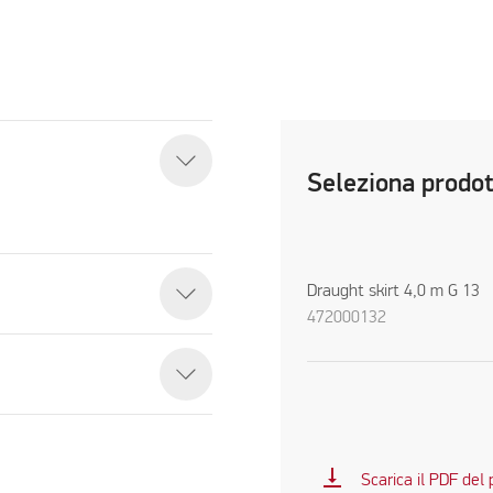
Seleziona prodo
Draught skirt 4,0 m G 13
472000132
vertical_align_bottom
Scarica il PDF del