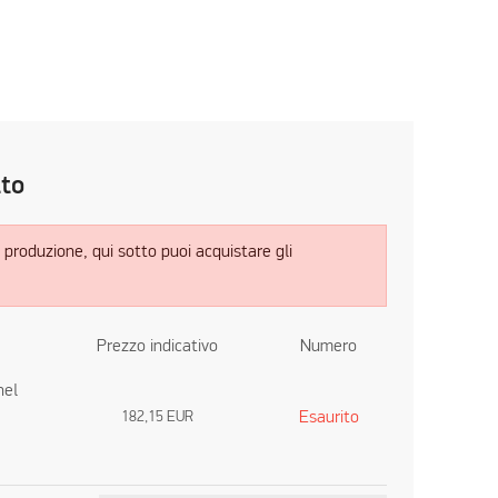
tto
 produzione, qui sotto puoi acquistare gli
Prezzo indicativo
Numero
nel
Esaurito
182,15
EUR