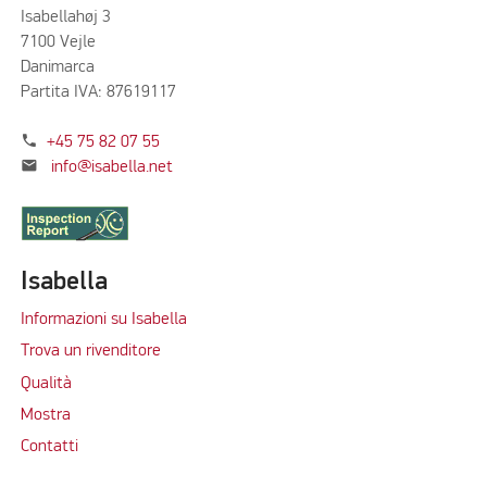
Isabellahøj 3
7100 Vejle
Danimarca
Partita IVA: 87619117
phone
+45 75 82 07 55
mail
info@isabella.net
Isabella
Informazioni su Isabella
Trova un rivenditore
Qualità
Mostra
Contatti