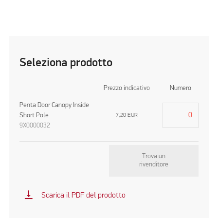
Seleziona prodotto
Prezzo indicativo
Numero
Penta Door Canopy Inside
Short Pole
7,20
EUR
9X0000032
Trova un
rivenditore
vertical_align_bottom
Scarica il PDF del prodotto