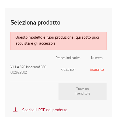
Seleziona prodotto
Questo modello è fuori produzione, qui sotto puoi
acquistare gli accessori
Prezzo indicativo
Numero
VILLA 370 inner roof 850
Esaurito
770,40
EUR
602628502
Trova un
rivenditore
vertical_align_bottom
Scarica il PDF del prodotto