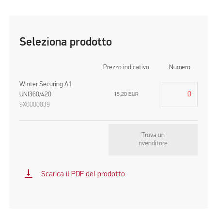
Seleziona prodotto
Prezzo indicativo
Numero
Winter Securing A1
UNI360/420
15,20
EUR
9X0000039
Trova un
rivenditore
vertical_align_bottom
Scarica il PDF del prodotto