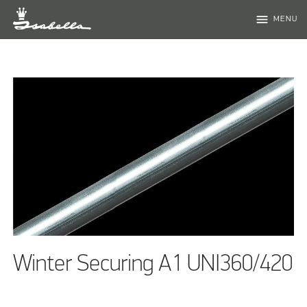
menu
MENU
Winter Securing A1 UNI360/420