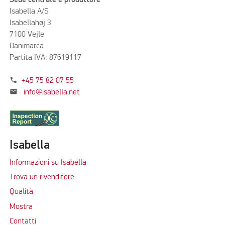
Isabella A/S
Isabellahøj 3
7100 Vejle
Danimarca
Partita IVA: 87619117
phone
+45 75 82 07 55
mail
info@isabella.net
Isabella
Informazioni su Isabella
Trova un rivenditore
Qualità
Mostra
Contatti