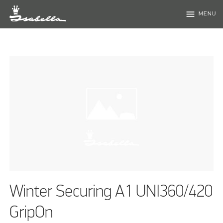
menu
MENU
Winter Securing A1 UNI360/420
GripOn