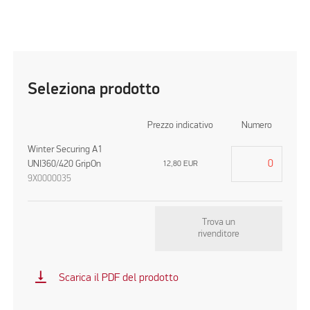
Seleziona prodotto
Prezzo indicativo
Numero
Winter Securing A1
UNI360/420 GripOn
12,80
EUR
9X0000035
Trova un
rivenditore
vertical_align_bottom
Scarica il PDF del prodotto