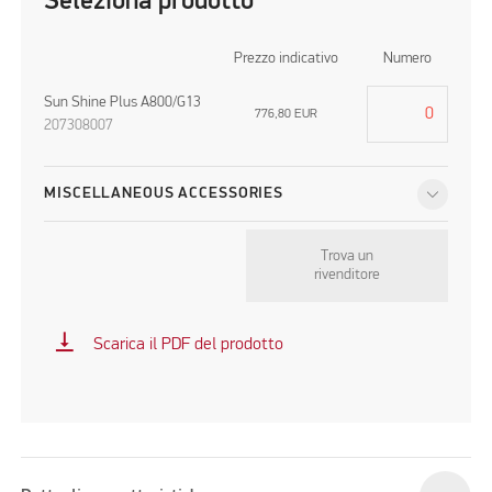
Seleziona prodotto
Prezzo indicativo
Numero
Sun Shine Plus A800/G13
776,80
EUR
207308007
MISCELLANEOUS ACCESSORIES
Trova un
rivenditore
vertical_align_bottom
Scarica il PDF del prodotto