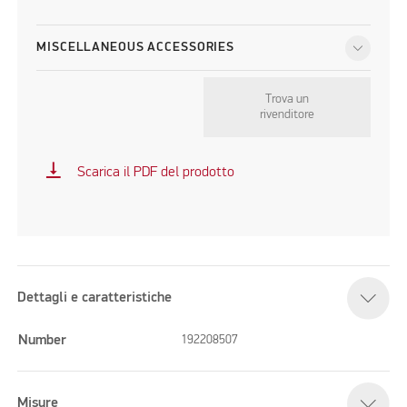
MISCELLANEOUS ACCESSORIES
Trova un
rivenditore
vertical_align_bottom
Scarica il PDF del prodotto
Dettagli e caratteristiche
Number
192208507
Misure