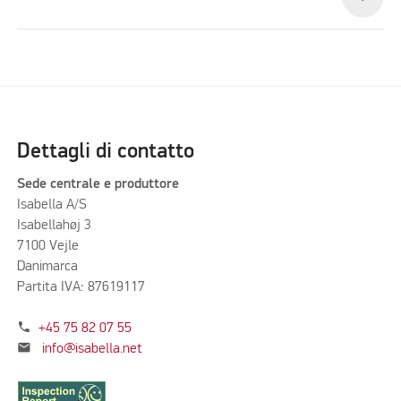
Dettagli di contatto
Sede centrale e produttore
Isabella A/S
Isabellahøj 3
7100 Vejle
Danimarca
Partita IVA: 87619117
phone
+45 75 82 07 55
mail
info@isabella.net