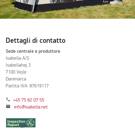
Dettagli di contatto
Sede centrale e produttore
Isabella A/S
Isabellahøj 3
7100 Vejle
Danimarca
Partita IVA: 87619117
phone
+45 75 82 07 55
mail
info@isabella.net