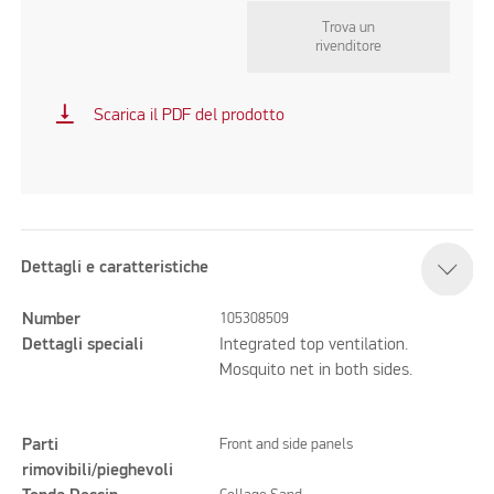
Trova un
rivenditore
vertical_align_bottom
Scarica il PDF del prodotto
Dettagli e caratteristiche
Number
105308509
Dettagli speciali
Integrated top ventilation.
Mosquito net in both sides.
Parti
Front and side panels
rimovibili/pieghevoli