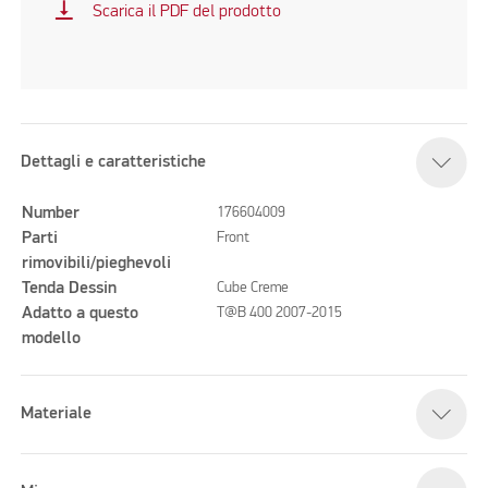
vertical_align_bottom
Scarica il PDF del prodotto
Dettagli e caratteristiche
Number
176604009
Parti
Front
rimovibili/pieghevoli
Tenda Dessin
Cube Creme
Adatto a questo
T@B 400 2007-2015
modello
Materiale