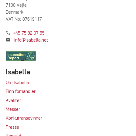
7100 Vejle
Denmark
VAT No: 87619117
phone
+45 75 82 07 55
mail
info@isabella.net
Isabella
Om Isabella
Finn forhandler
Kvalitet
M
e
sser
Konkurransevinner
Press
e