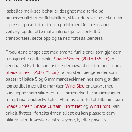
Isabellas markisetilbehør er designet med tanke på
brukervennlighet og fleksibilitet, slik at du raskt og enkelt kan
tilpasse oppsettet ditt uten problemer. Det trengs ingen
verktøy, og de lette materialene gjør det enkelt å
transportere, sette opp og ta ned fortelttilbehøret.
Produktene er spekket med smarte funksjoner som gjør dem
funksjonelle og fleksible:
Shade Screen (200 x 145 cm)
er
vendbar, slik at du kan justere den nøyaktig etter dine behov.
Shade Screen (200 x 75 cm)
har vulster i begge ender som
passer til både 5 og 6 mm markiseskinner, noe som gjør den
kompatibel med ulike markiser.
Wind Side
er utstyrt med
sugekopper som sikrer en tett forbindelse til campingvognen
for optimal vindbeskyttelse. Flere av våre fortelttilbehør, som
Shade Screen
,
Shade Curtain
,
Front Net
og
Wind Front
, kan
enkelt flyttes i forteltskinnen slik at du kan plassere dem
akkurat der du ønsker ekstra skygge, ly eller privatliv.