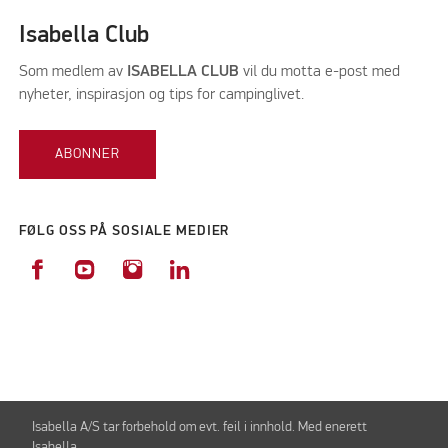
Isabella Club
Som medlem av
ISABELLA CLUB
vil du motta e-post med
nyheter, inspirasjon og tips for campinglivet.
ABONNER
FØLG OSS PÅ SOSIALE MEDIER
Isabella A/S tar forbehold om evt. feil i innhold. Med enerett
Isabella.