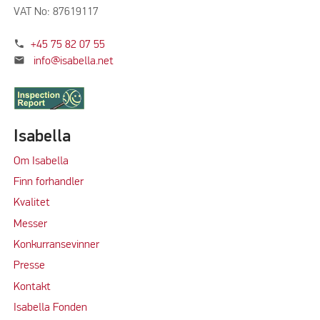
VAT No: 87619117
phone
+45 75 82 07 55
mail
info@isabella.net
Isabella
Om Isabella
Finn forhandler
Kvalitet
M
e
sser
Konkurransevinner
Press
e
Kontakt
Isabella Fonden