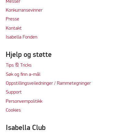
M
e
sser
Konkurransevinner
Press
e
Kontakt
Isabella Fonden
Hjelp og støtte
Tips & Tricks
Søk og finn a-mål
Oppstillingsveiledninger / Rammetegninger
Support
Personvernpolitikk
Cookie
s
Isabella Club